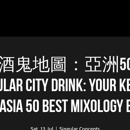
ular 酒鬼地圖：亞洲
lar City Drink: Your K
 Asia 50 Best Mixology​
Sat, 13 Jul
  |  
Singular Concepts