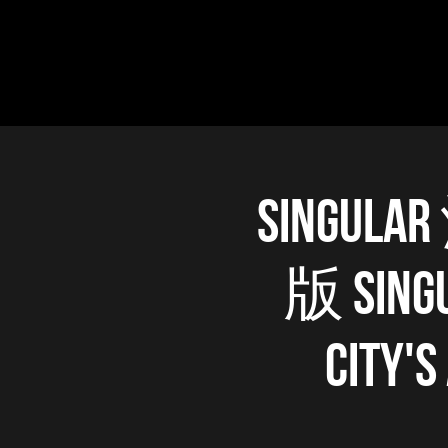
Sing
版​ Singu
City's