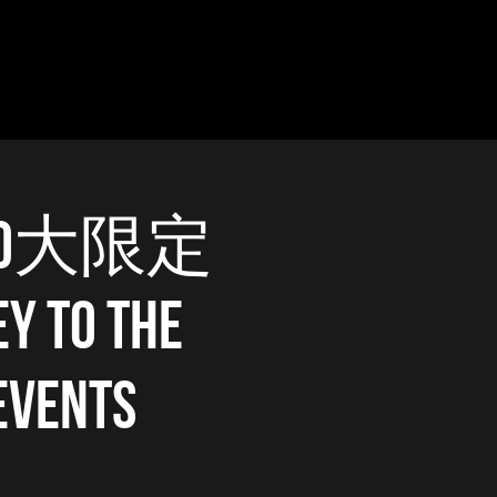
50大限定
ey to the
 Events