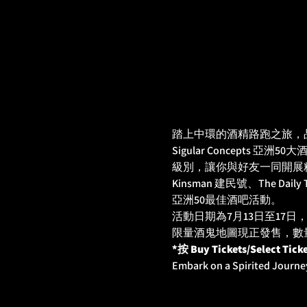
踏上中環的酒精路跑之旅，
Sigular Concept
級別，讓你與好友一同開展
Kinsman 建民號、The Dai
亞洲50最佳酒吧活動。
活動日期為7月13日至17
限量酒鬼地圖現正發售，數
*按 Buy Tickets/Selec
Embark on a Spirited Journey 